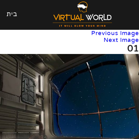
בית
Previous Image
Next Image
01