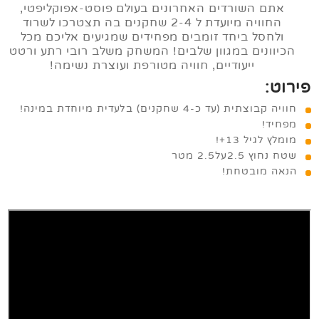
אתם השורדים האחרונים בעולם פוסט-אפוקליפטי,
החוויה מיועדת ל 2-4 שחקנים בה תצטרכו לשרוד
ולחסל ביחד זומבים מפחידים שמגיעים אליכם מכל
הכיוונים במגוון שלבים! המשחק משלב רובי רתע ורטט
ייעודיים, חוויה מטורפת ועוצרת נשימה!
פירוט:
חוויה קבוצתית (עד כ-4 שחקנים) בלעדית מיוחדת במינה!
מפחיד!
מומלץ לגיל 13+!
שטח נחוץ 2.5על2.5 מטר
הנאה מובטחת!