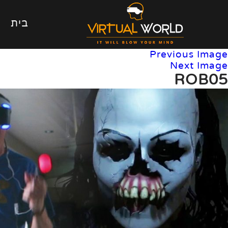
בית
Previous Image
Next Image
ROB05