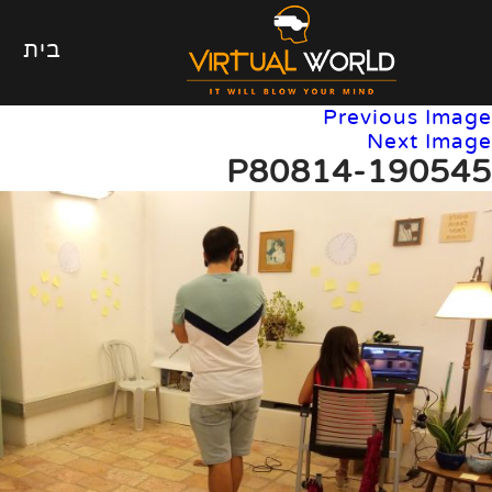
בית
Previous Image
Next Image
P80814-190545