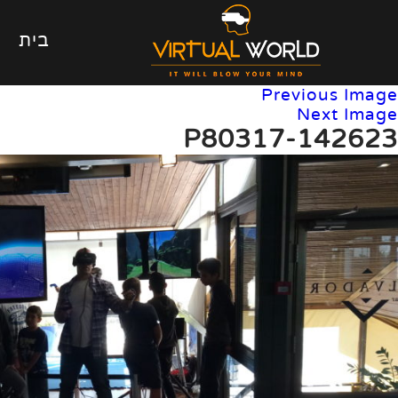
בית
Previous Image
Next Image
P80317-142623