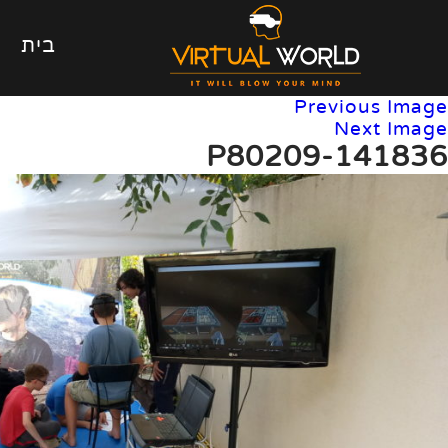
בית
Previous Image
Next Image
P80209-141836