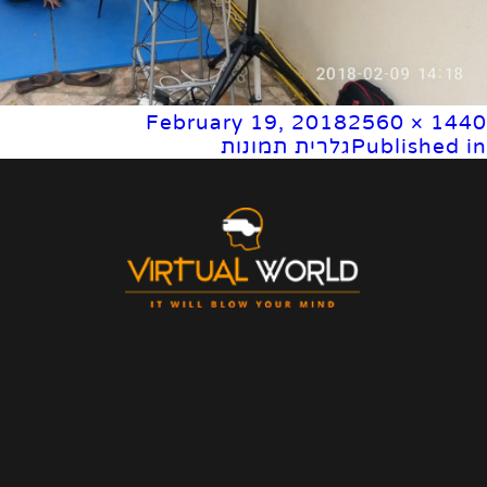
Full
Poste
February 19, 2018
2560 × 1440
size
POS
o
גלרית תמונות
Published in
NAVIGATIO